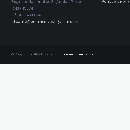
Política de pri
Registro Nacional de Seguridad Privada
RNSP 10974
Tlf: 96 514 68 84
alicante@bourneinvestigacion.com
© Copyright 2016 - Diseñado por
Xerver Informática