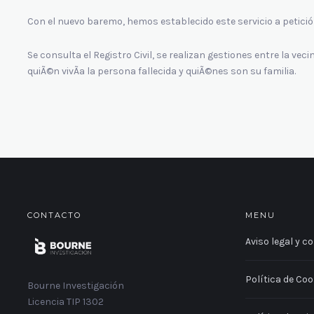
Con el nuevo baremo, hemos establecido este servicio a petició
Se consulta el Registro Civil, se realizan gestiones entre la v
quiÃ©n vivÃ­a la persona fallecida y quiÃ©nes son su familia.
CONTACTO
MENU
Aviso legal y c
Política de Coo
Bourne Investigación
Licencia TIP 1302